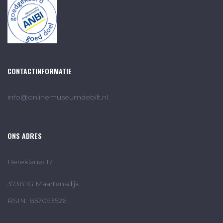
CONTACTINFORMATIE
info@onlinemuseumdebilt.nl
ONS ADRES
Bereklauw 17
3738TG Maartensdijk
RSIN: 857093526