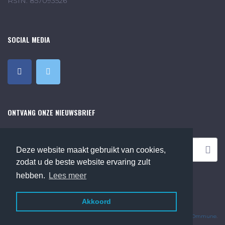
RSIN: 857093526
SOCIAL MEDIA
ONTVANG ONZE NIEUWSBRIEF
Deze website maakt gebruikt van cookies,
zodat u de beste website ervaring zult
hebben.
Lees meer
Akkoord
©2018 Online Museum de Bilt. Alle rechten voorbehouden.
Website Developed by
Ommune
.