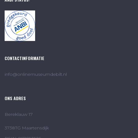
CONTACTINFORMATIE
info@onlinemuseumdebilt.nl
ONS ADRES
Bereklauw 17
3738TG Maartensdijk